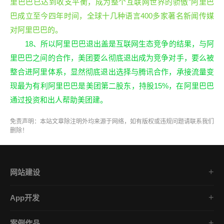
里巴巴已达到收支平衡，成为整个互联网世界的骄傲”阿里巴
巴成立至今四年时间，全球十几种语言400多家著名新闻传媒
对阿里巴巴的。
18、所以阿里巴巴退出盖是互联网生态竞争的结果，与阿
里巴巴之间的合作，美团要么彻底退出成为竞争对手，要么被
整合进阿里体系，显然彻底退出选择与腾讯合作，承接流量变
现最为有利阿里巴巴是美团第二股东，持股15%，在阿里巴巴
通过投资和出人帮助美团建。
免责声明：本站文章除注明外均来源于网络，如有版权或违规问题请联系我们
删除！
网站建设
集团企业官网
App开发
品牌网站策划
电商App开发
营销网站设计
案例作品