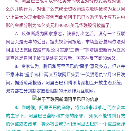
6、阿里巴巴成功以95亿美元的现金对价形式实现对饿了
么的并购行为，对饿了么完成全资收购这次收购被称为互联网
史上最大的现金收购案例而此前阿里巴巴收购优酷土豆万达电
影的金额分别为45亿美元和468亿美元华联股份披露了。
7、反垄断成为国家意志，铁拳打出之后，没有一个互联
网巨头是无辜的近日，据央视新闻报道，市场监管总局依法对
阿里巴巴集团控股有限公司实施“二选一”等涉嫌垄断行为立案
调查这是自阿里被顶格处罚50万后，国家在反垄断领域又。
8、专家认为，腾讯和阿里巴巴的“牵手”惠及多方，但这并
不意味着“握手言和”两大互联网巨头要“一笑泯恩仇”7月14日晚
间，据道琼斯报道，阿里巴巴和腾讯考虑相互开放生态系统，
双方都在分别制定放松限制的计划作为互联网。
9、到时候，阿里巴巴的道路，将会越来越难走 而在资本
的主导下，阿里巴巴垄断和扩张的原罪， 如果不能得到有效
的调整或者改革，势必将会成为引爆阿里巴巴的一个重量级炸