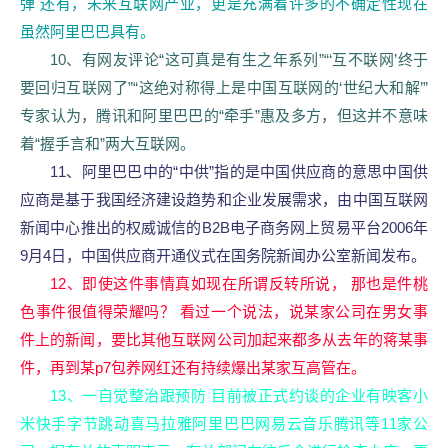
弹 还有，未来互联网产业，更是充满着许多的不确定性现在
虽然阿里巴巴具有。
10、有网友评论“这可真是有生之年系列”“‘互不联网’终于
要回归互联网了”“这绝对称得上是中国互联网的‘世纪大和解’”
专家认为，腾讯和阿里巴巴的“牵手”惠及多方，但这并不意味
着“握手言和”两大互联网。
11、阿里巴巴中的“中供”指的是中国供应商的意思中国供
应商是基于我国经济建设趋势和企业发展需求，由中国互联网
新闻中心推出的权威诚信的B2B电子商务网上贸易平台2006年
9月4日，中国供应商开通仪式在国务院新闻办公室新闻发布。
12、即使这件事情真如现在所谓反转所说， 那也是件桃
色事件很值得荣耀吗？ 看过一个说法，说某家公司在男女事
件上的新闻，要比其他互联网公司加起来都多从去年的蒋某事
件，再到某p7包养网红还有持续爆出某家互高管在。
13、一自觉整治跟预防 目前被正式约谈的企业有映客小
米快手字节跳动喜马拉雅阿里巴巴网易云音乐腾讯等11家公