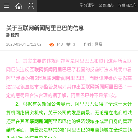
学习课堂
公司动态
互联网风向
首页
关于互联网新闻阿里巴巴的信息
网站设计
副标题
App定制
2023-03-04 17:12:02
148
3
作者：网络
微信开发
1、其实主要的违规问题就是阿里巴巴和腾讯这两所互联
案例鉴赏
网巨头违反
互联网新闻阿里巴巴
了我国的反垄断法从处罚中看
阿里涉嫌的有5起
互联网新闻阿里巴巴
，而腾讯涉嫌的竟然高
解决方案
达12起很显然市场监管总局对其作出
互联网新闻阿里巴巴
了一
资讯
定的惩罚是合法合理的据了解，阿里巴巴并不是第1次。
2、根据有关新闻公告显示，阿里巴巴获得了全球十大计
算机网络研究机构，关于公司的发展前景，无论是在电商领域
还是在其
互联网新闻阿里巴巴
他的经济领域亦或是自身的管理
结构层面，前景都是非常的好阿里巴巴的电商领域在全球是领